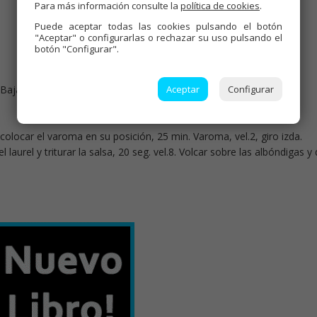
Para más información consulte la
política de cookies
.
Puede aceptar todas las cookies pulsando el botón
"Aceptar" o configurarlas o rechazar su uso pulsando el
botón "Configurar".
4. Bajar restos hacia las cuchillas, añadir el aceite y pochar 12 min.,
Aceptar
Configurar
, colocar el varoma en su posición, 25 min. Varoma, vel.2, giro izda.
 laurel y triturar la salsa, 20 seg. vel.8. Volcar sobre las albóndigas y 