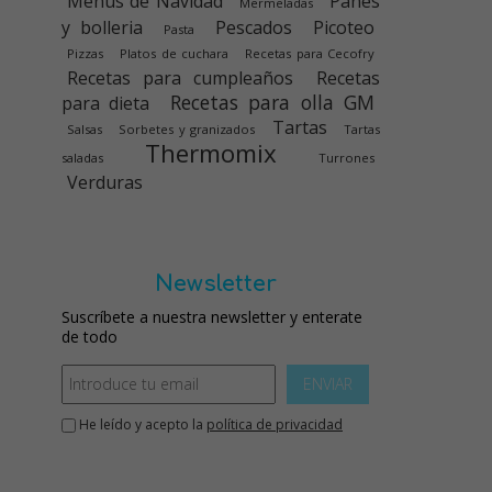
Menús de Navidad
Panes
Mermeladas
y bolleria
Pescados
Picoteo
Pasta
Pizzas
Platos de cuchara
Recetas para Cecofry
Recetas para cumpleaños
Recetas
Recetas para olla GM
para dieta
Tartas
Salsas
Sorbetes y granizados
Tartas
Thermomix
saladas
Turrones
Verduras
Newsletter
Suscríbete a nuestra newsletter y enterate
de todo
ENVIAR
He leído y acepto la
política de privacidad