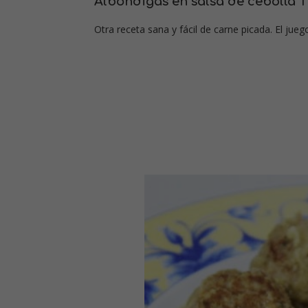
Albóndigas en salsa de cebolla
Otra receta sana y fácil de carne picada. El jueg