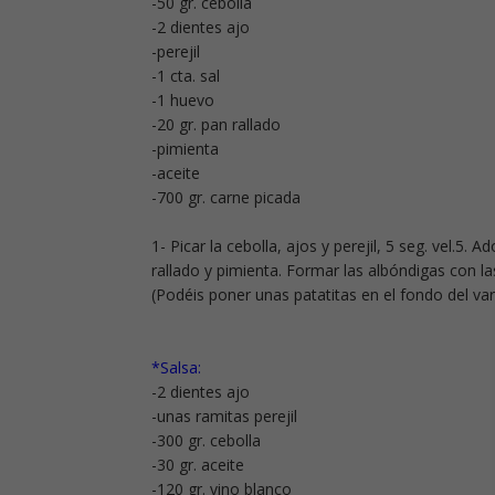
-50 gr. cebolla
-2 dientes ajo
-perejil
-1 cta. sal
-1 huevo
-20 gr. pan rallado
-pimienta
-aceite
-700 gr. carne picada
1- Picar la cebolla, ajos y perejil, 5 seg. vel.5. 
rallado y pimienta. Formar las albóndigas con l
(Podéis poner unas patatitas en el fondo del va
*Salsa:
-2 dientes ajo
-unas ramitas perejil
-300 gr. cebolla
-30 gr. aceite
-120 gr. vino blanco