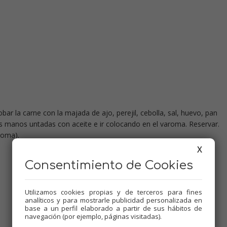
Adobar la carne con la majada de ajo, perejil, cebolla, sal, huevo, pan
as manos untadas con aceite e ir colocando en el varoma. Reservar.
roma).
X
Consentimiento de Cookies
Utilizamos cookies propias y de terceros para fines
analíticos y para mostrarle publicidad personalizada en
base a un perfil elaborado a partir de sus hábitos de
navegación (por ejemplo, páginas visitadas).