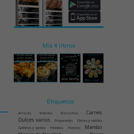
Mis 4 libros
Etiquetas
Carnes
Arroces
Bebidas
Bizcochos
Dulces varios
Empanadas
Flanes y natillas
Mambo
Galletas y pastas
Helados
Huevos