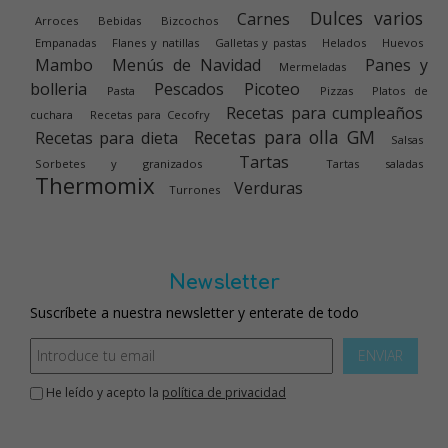
Dulces varios
Carnes
Arroces
Bebidas
Bizcochos
Empanadas
Flanes y natillas
Galletas y pastas
Helados
Huevos
Mambo
Menús de Navidad
Panes y
Mermeladas
bolleria
Pescados
Picoteo
Pasta
Pizzas
Platos de
Recetas para cumpleaños
cuchara
Recetas para Cecofry
Recetas para olla GM
Recetas para dieta
Salsas
Tartas
Sorbetes y granizados
Tartas saladas
Thermomix
Verduras
Turrones
Newsletter
Suscríbete a nuestra newsletter y enterate de todo
ENVIAR
He leído y acepto la
política de privacidad