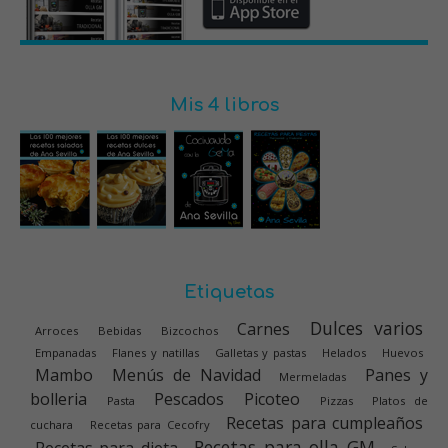
Mis 4 libros
Etiquetas
Dulces varios
Carnes
Arroces
Bebidas
Bizcochos
Empanadas
Flanes y natillas
Galletas y pastas
Helados
Huevos
Mambo
Menús de Navidad
Panes y
Mermeladas
bolleria
Pescados
Picoteo
Pasta
Pizzas
Platos de
Recetas para cumpleaños
cuchara
Recetas para Cecofry
Recetas para olla GM