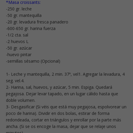
*Masa croissants:
-250 gr. leche
-50 gr. mantequilla
-20 gr. levadura fresca panadero
-600-650 gr. harina fuerza
-1/2 cta. sal
-2 huevos L
-50 gr. azúcar
-huevo pintar
-semillas sésamo (Opcional)
1- Leche y mantequilla, 2 min. 37º, vel1. Agregar la levadura, 4
seg. vel.4.
2- Harina, sal, huevos, y azúcar, 5 min. Espiga. Quedará
pegajosa. Dejar levar tapado, en un lugar cálido hasta que
doble volumen.
3- Desgasificar (Si véis que está muy pegajosa, espolvorear un
poco de harina). Dividir en dos bolas, estirar de forma
redondeada, cortar en triángulos y enrollar por la parte más
ancha. (Si se os encoge la masa, dejar que se relaje unos
minutos).