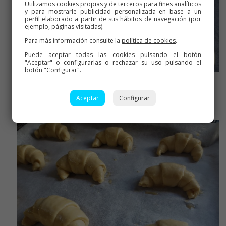
Utilizamos cookies propias y de terceros para fines analíticos
y para mostrarle publicidad personalizada en base a un
perfil elaborado a partir de sus hábitos de navegación (por
ejemplo, páginas visitadas).
Para más información consulte la
política de cookies
.
Puede aceptar todas las cookies pulsando el botón
"Aceptar" o configurarlas o rechazar su uso pulsando el
botón "Configurar".
E ir colocando en una bandeja
Aceptar
Configurar