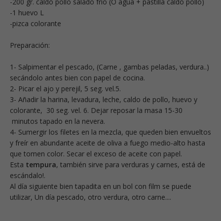
-200 gr. caldo pollo salado frío (O agua + pastilla caldo pollo)
-1 huevo L
-pizca colorante
Preparación:
1- Salpimentar el pescado, (Carne , gambas peladas, verdura..)
secándolo antes bien con papel de cocina.
2- Picar el ajo y perejil, 5 seg. vel.5.
3- Añadir la harina, levadura, leche, caldo de pollo, huevo y
colorante, 30 seg. vel. 6. Dejar reposar la masa 15-30
minutos tapado en la nevera.
4- Sumergir los filetes en la mezcla, que queden bien envueltos
y freír en abundante aceite de oliva a fuego medio-alto hasta
que tomen color. Secar el exceso de aceite con papel.
Esta
tempura
, también sirve para verduras y carnes, está de
escándalo!.
Al día siguiente bien tapadita en un bol con film se puede
utilizar, Un día pescado, otro verdura, otro carne....