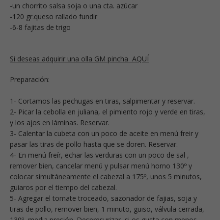
-un chorrito salsa soja o una cta. azúcar
-120 gr.queso rallado fundir
-6-8 fajitas de trigo
Si deseas adquirir una olla GM pincha AQUÍ
Preparación:
1- Cortamos las pechugas en tiras, salpimentar y reservar.
2- Picar la cebolla en juliana, el pimiento rojo y verde en tiras,
y los ajos en láminas. Reservar.
3- Calentar la cubeta con un poco de aceite en menú freir y
pasar las tiras de pollo hasta que se doren. Reservar.
4- En menú freír, echar las verduras con un poco de sal ,
remover bien, cancelar menú y pulsar menú horno 130º y
colocar simultáneamente el cabezal a 175º, unos 5 minutos,
guiaros por el tiempo del cabezal.
5- Agregar el tomate troceado, sazonador de fajias, soja y
tiras de pollo, remover bien, 1 minuto, guiso, válvula cerrada,
130º, media presión. Despresurizar, si os gusta con menos