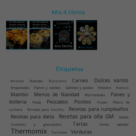
Mis 4 libros
Etiquetas
Dulces varios
Carnes
Arroces
Bebidas
Bizcochos
Empanadas
Flanes y natillas
Galletas y pastas
Helados
Huevos
Mambo
Menús de Navidad
Panes y
Mermeladas
bolleria
Pescados
Picoteo
Pasta
Pizzas
Platos de
Recetas para cumpleaños
cuchara
Recetas para Cecofry
Recetas para olla GM
Recetas para dieta
Salsas
Tartas
Sorbetes y granizados
Tartas saladas
Thermomix
Verduras
Turrones