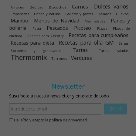
Dulces varios
Carnes
Arroces
Bebidas
Bizcochos
Empanadas
Flanes y natillas
Galletas y pastas
Helados
Huevos
Mambo
Menús de Navidad
Panes y
Mermeladas
bolleria
Pescados
Picoteo
Pasta
Pizzas
Platos de
Recetas para cumpleaños
cuchara
Recetas para Cecofry
Recetas para olla GM
Recetas para dieta
Salsas
Tartas
Sorbetes y granizados
Tartas saladas
Thermomix
Verduras
Turrones
Newsletter
Suscríbete a nuestra newsletter y enterate de todo
ENVIAR
He leído y acepto la
política de privacidad