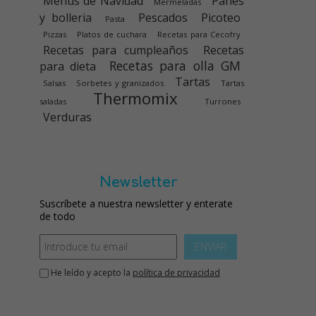
Menús de Navidad
Panes
Mermeladas
y bolleria
Pescados
Picoteo
Pasta
Pizzas
Platos de cuchara
Recetas para Cecofry
Recetas para cumpleaños
Recetas
Recetas para olla GM
para dieta
Tartas
Salsas
Sorbetes y granizados
Tartas
Thermomix
saladas
Turrones
Verduras
Newsletter
Suscríbete a nuestra newsletter y enterate
de todo
ENVIAR
He leído y acepto la
política de privacidad