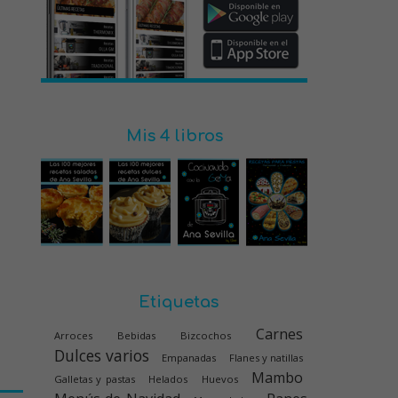
Mis 4 libros
Etiquetas
Carnes
Arroces
Bebidas
Bizcochos
Dulces varios
Empanadas
Flanes y natillas
Mambo
Galletas y pastas
Helados
Huevos