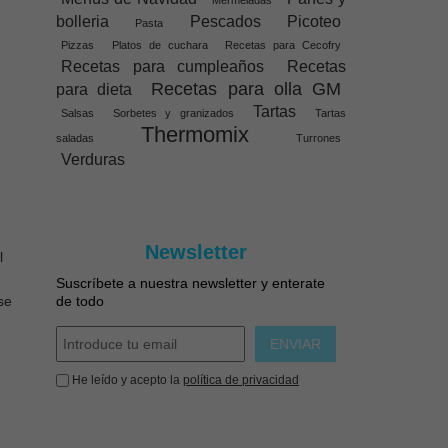
Mermeladas
bolleria
Pescados
Picoteo
Pasta
Pizzas
Platos de cuchara
Recetas para Cecofry
Recetas para cumpleaños
Recetas
Recetas para olla GM
para dieta
Tartas
Salsas
Sorbetes y granizados
Tartas
Thermomix
saladas
Turrones
Verduras
Newsletter
l
Suscríbete a nuestra newsletter y enterate
se
de todo
ENVIAR
He leído y acepto la
política de privacidad