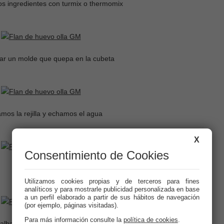
s ingredientes con turmix o thermomix
ar un molde que quepa en la cubeta
mos la rejilla y echamos el agua
X
Consentimiento de Cookies
Rellenamos
Utilizamos cookies propias y de terceros para fines
analíticos y para mostrarle publicidad personalizada en base
a un perfil elaborado a partir de sus hábitos de navegación
(por ejemplo, páginas visitadas).
Para más información consulte la
política de cookies
.
albal para que no caiga agua dentro