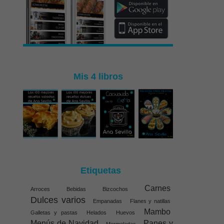
Mis 4 libros
Etiquetas
Carnes
Arroces
Bebidas
Bizcochos
Dulces varios
Empanadas
Flanes y natillas
Mambo
Galletas y pastas
Helados
Huevos
Menús de Navidad
Panes y