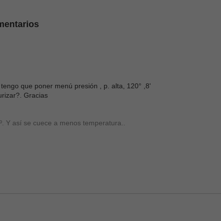
mentarios
tengo que poner menú presión , p. alta, 120° ,8'
izar?. Gracias
0º. Y así se cuece a menos temperatura..