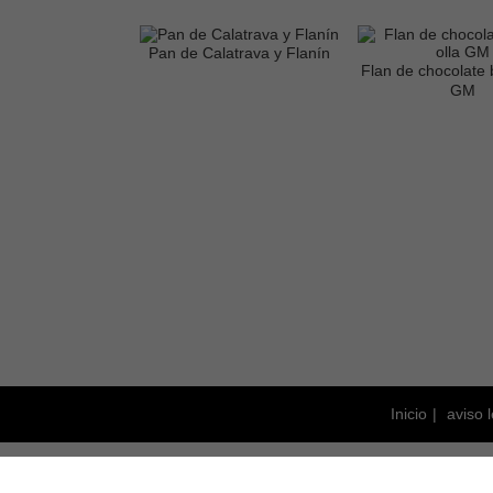
Pan de Calatrava y Flanín
Flan de chocolate 
GM
Inicio
aviso 
Este blog está bajo licenci
fotografías y el resto de cont