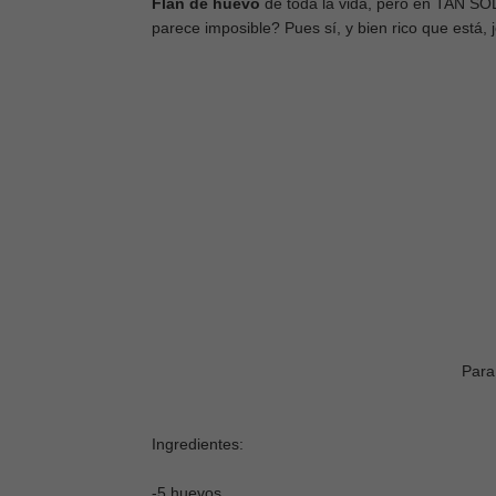
Flan de huevo
de toda la vida, pero en TAN S
parece imposible? Pues sí, y bien rico que está, j
Para
Ingredientes:
-5 huevos