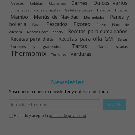
Dulces varios
Carnes
Arroces
Bebidas
Bizcochos
Empanadas
Flanes y natillas
Galletas y pastas
Helados
Huevos
Mambo
Menús de Navidad
Panes y
Mermeladas
bolleria
Pescados
Picoteo
Pasta
Pizzas
Platos de
Recetas para cumpleaños
cuchara
Recetas para Cecofry
Recetas para olla GM
Recetas para dieta
Salsas
Tartas
Sorbetes y granizados
Tartas saladas
Thermomix
Verduras
Turrones
Newsletter
Suscríbete a nuestra newsletter y enterate de todo
ENVIAR
He leído y acepto la
política de privacidad