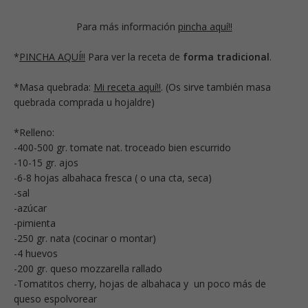
Para más información
pincha aquí!!
*
PINCHA AQUÍ!!
Para ver la receta de
forma tradicional
.
*Masa quebrada:
Mi receta aquí!!
. (Os sirve también masa
quebrada comprada u hojaldre)
*Relleno:
-400-500 gr. tomate nat. troceado bien escurrido
-10-15 gr. ajos
-6-8 hojas albahaca fresca ( o una cta, seca)
-sal
-azúcar
-pimienta
-250 gr. nata (cocinar o montar)
-4 huevos
-200 gr. queso mozzarella rallado
-Tomatitos cherry, hojas de albahaca y un poco más de
queso espolvorear