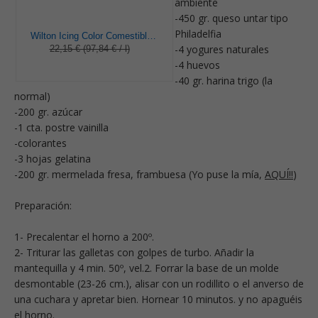
ambiente
-450 gr. queso untar tipo
Philadelfia
Wilton Icing Color Comestible Gel Colorante Alimentario Set de 8 colores, Rojo, Kosher
-4 yogures naturales
22,15 € (97,84 € / l)
-4 huevos
-40 gr. harina trigo (la
normal)
-200 gr. azúcar
-1 cta. postre vainilla
-colorantes
-3 hojas gelatina
-200 gr. mermelada fresa, frambuesa (Yo puse la mía,
AQUÍ!!
)
Preparación:
1- Precalentar el horno a 200º.
2- Triturar las galletas con golpes de turbo. Añadir la
mantequilla y 4 min. 50º, vel.2. Forrar la base de un molde
desmontable (23-26 cm.), alisar con un rodillito o el anverso de
una cuchara y apretar bien. Hornear 10 minutos. y no apaguéis
el horno.