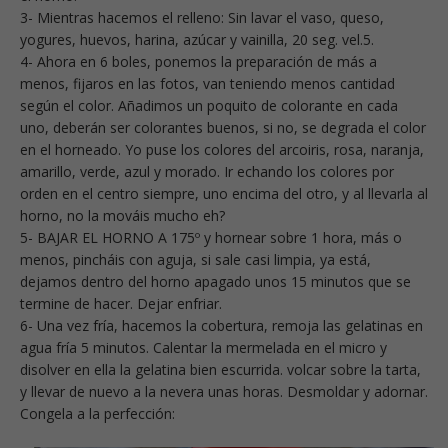
3- Mientras hacemos el relleno: Sin lavar el vaso, queso,
yogures, huevos, harina, azúcar y vainilla, 20 seg. vel.5.
4- Ahora en 6 boles, ponemos la preparación de más a
menos, fijaros en las fotos, van teniendo menos cantidad
según el color. Añadimos un poquito de colorante en cada
uno, deberán ser colorantes buenos, si no, se degrada el color
en el horneado. Yo puse los colores del arcoiris, rosa, naranja,
amarillo, verde, azul y morado. Ir echando los colores por
orden en el centro siempre, uno encima del otro, y al llevarla al
horno, no la mováis mucho eh?
5- BAJAR EL HORNO A 175º y hornear sobre 1 hora, más o
menos, pincháis con aguja, si sale casi limpia, ya está,
dejamos dentro del horno apagado unos 15 minutos que se
termine de hacer. Dejar enfriar.
6- Una vez fría, hacemos la cobertura, remoja las gelatinas en
agua fría 5 minutos. Calentar la mermelada en el micro y
disolver en ella la gelatina bien escurrida. volcar sobre la tarta,
y llevar de nuevo a la nevera unas horas. Desmoldar y adornar.
Congela a la perfección: