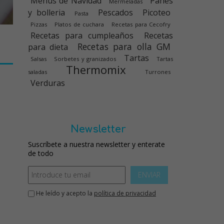
Menús de Navidad
Panes
Mermeladas
y bolleria
Pescados
Picoteo
Pasta
Pizzas
Platos de cuchara
Recetas para Cecofry
Recetas para cumpleaños
Recetas
Recetas para olla GM
para dieta
Tartas
Salsas
Sorbetes y granizados
Tartas
Thermomix
saladas
Turrones
Verduras
Newsletter
Suscríbete a nuestra newsletter y enterate
de todo
ENVIAR
He leído y acepto la
política de privacidad