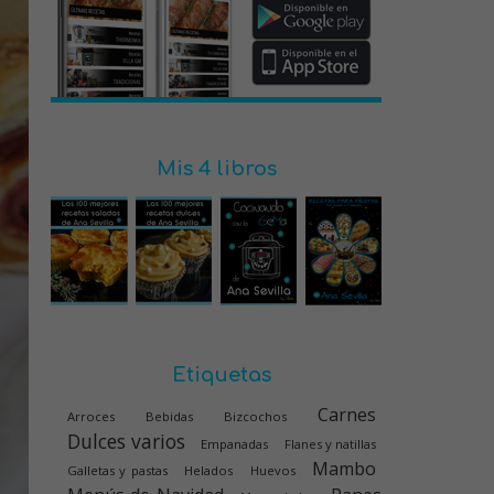
Mis 4 libros
Etiquetas
Carnes
Arroces
Bebidas
Bizcochos
Dulces varios
Empanadas
Flanes y natillas
Mambo
Galletas y pastas
Helados
Huevos