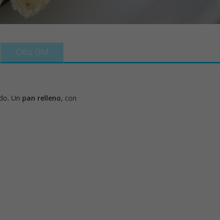
Olla GM
ado
.
Un
pan relleno
, con