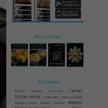
Mis 4 libros
Etiquetas
Carnes
Arroces
Bebidas
Bizcochos
Dulces varios
Empanadas
Flanes y natillas
Mambo
Galletas y pastas
Helados
Huevos