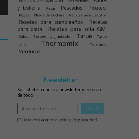
Menús de Navidad
Panes
Mermeladas
y bolleria
Pescados
Picoteo
Pasta
Pizzas
Platos de cuchara
Recetas para Cecofry
Recetas para cumpleaños
Recetas
Recetas para olla GM
para dieta
Tartas
Salsas
Sorbetes y granizados
Tartas
Thermomix
saladas
Turrones
Verduras
Newsletter
Suscríbete a nuestra newsletter y enterate
de todo
ENVIAR
He leído y acepto la
política de privacidad