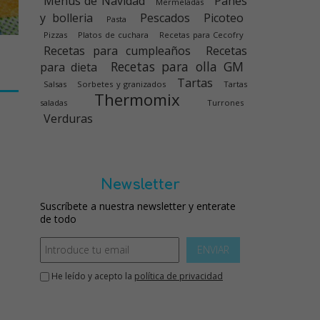
Menús de Navidad
Panes
Mermeladas
y bolleria
Pescados
Picoteo
Pasta
Pizzas
Platos de cuchara
Recetas para Cecofry
Recetas para cumpleaños
Recetas
Recetas para olla GM
para dieta
Tartas
Salsas
Sorbetes y granizados
Tartas
Thermomix
saladas
Turrones
Verduras
Newsletter
Suscríbete a nuestra newsletter y enterate
de todo
ENVIAR
He leído y acepto la
política de privacidad