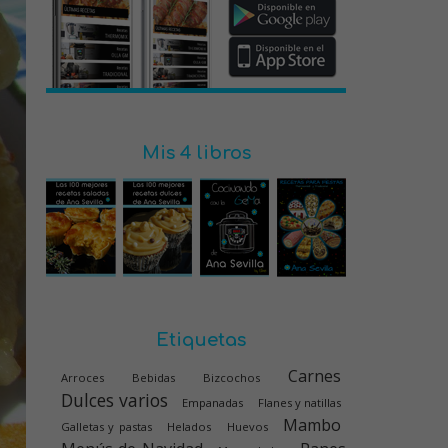
Mis 4 libros
Etiquetas
Carnes
Arroces
Bebidas
Bizcochos
Dulces varios
Empanadas
Flanes y natillas
Mambo
Galletas y pastas
Helados
Huevos