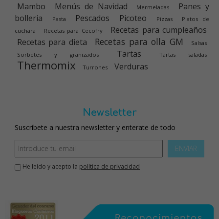
Mambo
Menús de Navidad
Panes y
Mermeladas
bolleria
Pescados
Picoteo
Pasta
Pizzas
Platos de
Recetas para cumpleaños
cuchara
Recetas para Cecofry
Recetas para olla GM
Recetas para dieta
Salsas
Tartas
Sorbetes y granizados
Tartas saladas
Thermomix
Verduras
Turrones
Newsletter
Suscríbete a nuestra newsletter y enterate de todo
ENVIAR
He leído y acepto la
política de privacidad