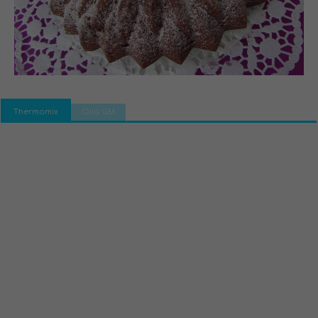
Thermomix
Olla GM