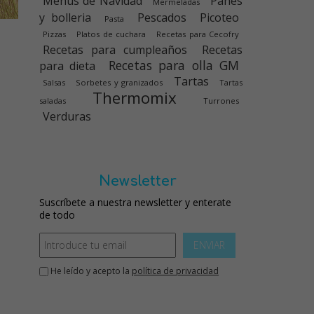
Menús de Navidad
Panes
Mermeladas
y bolleria
Pescados
Picoteo
Pasta
Pizzas
Platos de cuchara
Recetas para Cecofry
Recetas para cumpleaños
Recetas
Recetas para olla GM
para dieta
Tartas
Salsas
Sorbetes y granizados
Tartas
Thermomix
saladas
Turrones
Verduras
Newsletter
Suscríbete a nuestra newsletter y enterate
de todo
ENVIAR
He leído y acepto la
política de privacidad