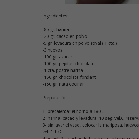
Ingredientes:
-85 gr. harina
-20 gr. cacao en polvo
-5 gr. levadura en polvo royal ( 1 cta.)
-3 huevos l
-100 gr. azúcar
-100 gr. pepitas chocolate
-1 cta. postre harina
-150 gr. chocolate fondant
-150 gr. nata cocinar
Preparación:
1- precalentar el horno a 180º.
2- harina, cacao y levadura, 10 seg. vel.6. reserv
3- sin lavar el vaso, colocar la mariposa, huevos
vel. 3 1 /2.
4-en vel. 2 , ir echando la mezcla de harina por e