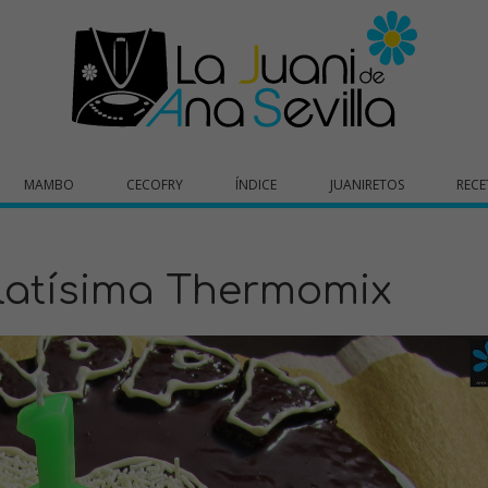
MAMBO
CECOFRY
ÍNDICE
JUANIRETOS
RECE
latísima Thermomix