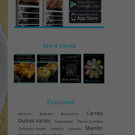
Mis 4 libros
Etiquetas
Carnes
Arroces
Bebidas
Bizcochos
Dulces varios
Empanadas
Flanes y natillas
Mambo
Galletas y pastas
Helados
Huevos