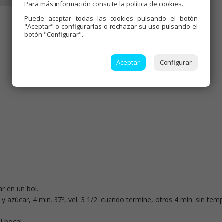
Para más información consulte la
política de cookies
.
Puede aceptar todas las cookies pulsando el botón
"Aceptar" o configurarlas o rechazar su uso pulsando el
botón "Configurar".
Aceptar
Configurar
ar en un bol.
 y azúcar, 4 min. 37º, vel. 3 1/2. cuando termine, otros 4 min. sin temp
l bocal .