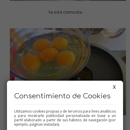
Ya está cremosita
X
Consentimiento de Cookies
Utilizamos cookies propias y de terceros para fines analíticos
y para mostrarle publicidad personalizada en base a un
perfil elaborado a partir de sus hábitos de navegación (por
ejemplo, páginas visitadas).
Echamos huevo a huevo por el bocal con la máquina en