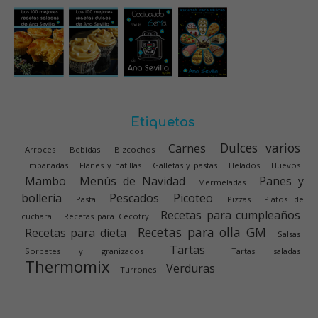
Etiquetas
Dulces varios
Carnes
Arroces
Bebidas
Bizcochos
Empanadas
Flanes y natillas
Galletas y pastas
Helados
Huevos
Mambo
Menús de Navidad
Panes y
Mermeladas
bolleria
Pescados
Picoteo
Pasta
Pizzas
Platos de
Recetas para cumpleaños
cuchara
Recetas para Cecofry
Recetas para olla GM
Recetas para dieta
Salsas
Tartas
Sorbetes y granizados
Tartas saladas
Thermomix
Verduras
Turrones