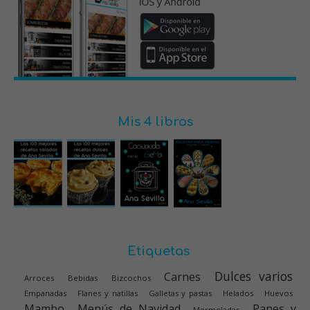
Mis 4 libros
Etiquetas
Dulces varios
Carnes
Arroces
Bebidas
Bizcochos
Empanadas
Flanes y natillas
Galletas y pastas
Helados
Huevos
Mambo
Menús de Navidad
Panes y
Mermeladas