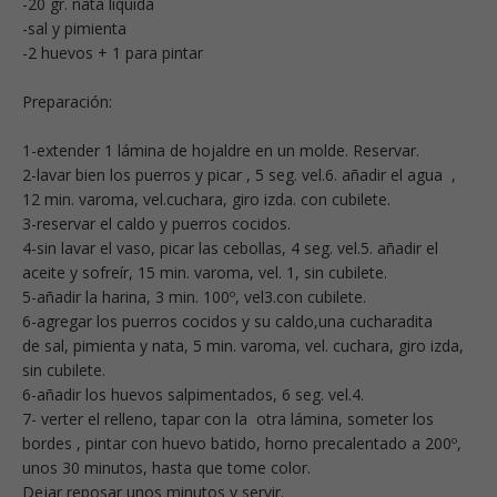
-20 gr. nata líquida
-sal y pimienta
-2 huevos + 1 para pintar
Preparación:
1-extender 1 lámina de hojaldre en un molde. Reservar.
2-lavar bien los puerros y picar , 5 seg. vel.6. añadir el agua ,
12 min. varoma, vel.cuchara, giro izda. con cubilete.
3-reservar el caldo y puerros cocidos.
4-sin lavar el vaso, picar las cebollas, 4 seg. vel.5. añadir el
aceite y sofreír, 15 min. varoma, vel. 1, sin cubilete.
5-añadir la harina, 3 min. 100º, vel3.con cubilete.
6-agregar los puerros cocidos y su caldo,una cucharadita
de sal, pimienta y nata, 5 min. varoma, vel. cuchara, giro izda,
sin cubilete.
6-añadir los huevos salpimentados, 6 seg. vel.4.
7- verter el relleno, tapar con la otra lámina, someter los
bordes , pintar con huevo batido, horno precalentado a 200º,
unos 30 minutos, hasta que tome color.
Dejar reposar unos minutos y servir.