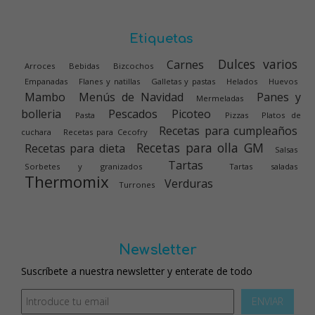
Etiquetas
Dulces varios
Carnes
Arroces
Bebidas
Bizcochos
Empanadas
Flanes y natillas
Galletas y pastas
Helados
Huevos
Mambo
Menús de Navidad
Panes y
Mermeladas
bolleria
Pescados
Picoteo
Pasta
Pizzas
Platos de
Recetas para cumpleaños
cuchara
Recetas para Cecofry
Recetas para olla GM
Recetas para dieta
Salsas
Tartas
Sorbetes y granizados
Tartas saladas
Thermomix
Verduras
Turrones
Newsletter
Suscríbete a nuestra newsletter y enterate de todo
ENVIAR