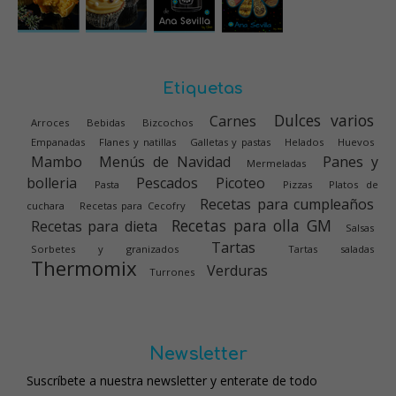
Etiquetas
Dulces varios
Carnes
Arroces
Bebidas
Bizcochos
Empanadas
Flanes y natillas
Galletas y pastas
Helados
Huevos
Mambo
Menús de Navidad
Panes y
Mermeladas
bolleria
Pescados
Picoteo
Pasta
Pizzas
Platos de
Recetas para cumpleaños
cuchara
Recetas para Cecofry
Recetas para olla GM
Recetas para dieta
Salsas
Tartas
Sorbetes y granizados
Tartas saladas
Thermomix
Verduras
Turrones
Newsletter
Suscríbete a nuestra newsletter y enterate de todo