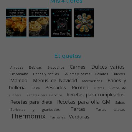
Mis 4 libros
Etiquetas
Dulces varios
Carnes
Arroces
Bebidas
Bizcochos
Empanadas
Flanes y natillas
Galletas y pastas
Helados
Huevos
Mambo
Menús de Navidad
Panes y
Mermeladas
bolleria
Pescados
Picoteo
Pasta
Pizzas
Platos de
Recetas para cumpleaños
cuchara
Recetas para Cecofry
Recetas para olla GM
Recetas para dieta
Salsas
Tartas
Sorbetes y granizados
Tartas saladas
Thermomix
Verduras
Turrones