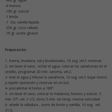
-400 gr. agua
-6 huevos
-180 gr. azúcar
-1 limón
-1 ´cta. vainilla líquida
-250 gr. coco rallado
-70 gr. aceite girasol
Preparación:
1- harina, levadura, sal y bicarbonato, 10 seg. vel.5. reservar.
2- sin lavar el vaso, echar el agua, colocar las zanahorias en el
cestillo, programar 20 min. varoma, vel.2.
3- tirar el agua y triturar la zanahoria, 10 seg. vel.3. bajar restos
y repetir operación y reservar en un bol.
4- precalentar el horno a 180º.
5- sin lavar el vaso, colocar la mariposa, huevos y azúcar, 5
min. 37º, vel. 3 1/2. otros 5 min. sin temp. misma velocidad.
6- añadir la ralladura , zumo de limón y vainilla, 10 seg. vel.
31/2.