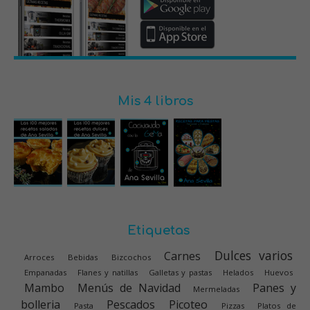
Mis 4 libros
Etiquetas
Dulces varios
Carnes
Arroces
Bebidas
Bizcochos
Empanadas
Flanes y natillas
Galletas y pastas
Helados
Huevos
Mambo
Menús de Navidad
Panes y
Mermeladas
bolleria
Pescados
Picoteo
Pasta
Pizzas
Platos de