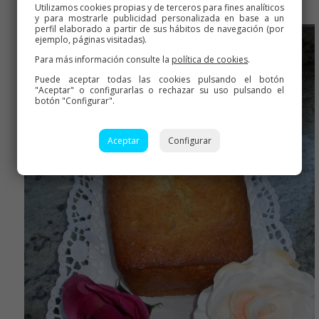
Utilizamos cookies propias y de terceros para fines analíticos
y para mostrarle publicidad personalizada en base a un
perfil elaborado a partir de sus hábitos de navegación (por
ejemplo, páginas visitadas).
Para más información consulte la
política de cookies
.
Puede aceptar todas las cookies pulsando el botón
"Aceptar" o configurarlas o rechazar su uso pulsando el
botón "Configurar".
Aceptar
Configurar