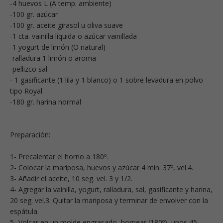
-4 huevos L (A temp. ambiente)
-100 gr. azúcar
-100 gr. aceite girasol u oliva suave
-1 cta. vainilla líquida o azúcar vainillada
-1 yogurt de limón (O natural)
-ralladura 1 limón o aroma
-pellizco sal
- 1 gasificante (1 lila y 1 blanco) o 1 sobre levadura en polvo
tipo Royal
-180 gr. harina normal
Preparación:
1- Precalentar el horno a 180º.
2- Colocar la mariposa, huevos y azúcar 4 min. 37º, vel.4.
3- Añadir el aceite, 10 seg. vel. 3 y 1/2.
4- Agregar la vainilla, yogurt, ralladura, sal, gasificante y harina,
20 seg. vel.3. Quitar la mariposa y terminar de envolver con la
espátula.
5- Volcar en un molde engrasado, hornear (180º), unos 45