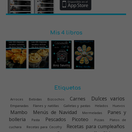
Mis 4 libros
Etiquetas
Dulces varios
Carnes
Arroces
Bebidas
Bizcochos
Empanadas
Flanes y natillas
Galletas y pastas
Helados
Huevos
Mambo
Menús de Navidad
Panes y
Mermeladas
bolleria
Pescados
Picoteo
Pasta
Pizzas
Platos de
Recetas para cumpleaños
cuchara
Recetas para Cecofry