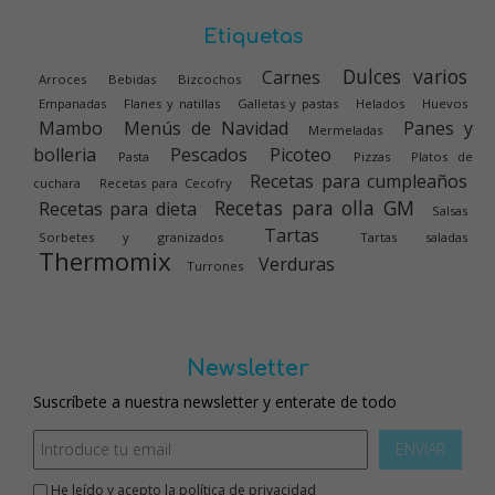
Etiquetas
Dulces varios
Carnes
Arroces
Bebidas
Bizcochos
Empanadas
Flanes y natillas
Galletas y pastas
Helados
Huevos
Mambo
Menús de Navidad
Panes y
Mermeladas
bolleria
Pescados
Picoteo
Pasta
Pizzas
Platos de
Recetas para cumpleaños
cuchara
Recetas para Cecofry
Recetas para olla GM
Recetas para dieta
Salsas
Tartas
Sorbetes y granizados
Tartas saladas
Thermomix
Verduras
Turrones
Newsletter
Suscríbete a nuestra newsletter y enterate de todo
ENVIAR
He leído y acepto la
política de privacidad