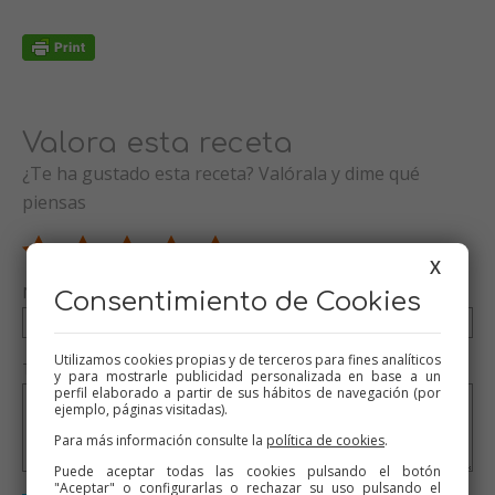
Valora esta receta
¿Te ha gustado esta receta? Valórala y dime qué
piensas
X
Nombre (opcional)
Consentimiento de Cookies
Utilizamos cookies propias y de terceros para fines analíticos
Tu valoración (opcional)
y para mostrarle publicidad personalizada en base a un
perfil elaborado a partir de sus hábitos de navegación (por
ejemplo, páginas visitadas).
Para más información consulte la
política de cookies
.
Puede aceptar todas las cookies pulsando el botón
"Aceptar" o configurarlas o rechazar su uso pulsando el