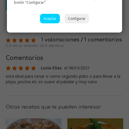
botón "Configurar".
Enviar valoración
No se aceptarán mensajes ofensivos o de mal gusto.
Aceptar
Configurar
Todos los mensajes serán revisados antes de su publicación.
1 valoraciones / 1 comentarios
5,0 de un máximo de 5 estrellas
Comentarios
Lucía Elías
el 08/03/2021
esta ideal para cenar o como segundo plato o para llevar a la
playa, piscina etc es suave al paladar y muy sano
Otras recetas que te pueden interesar