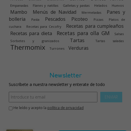
Empanadas
Flanes y natillas
Galletas y pastas
Helados
Huevos
Mambo
Menús de Navidad
Panes y
Mermeladas
bolleria
Pescados
Picoteo
Pasta
Pizzas
Platos de
Recetas para cumpleaños
cuchara
Recetas para Cecofry
Recetas para olla GM
Recetas para dieta
Salsas
Tartas
Sorbetes y granizados
Tartas saladas
Thermomix
Verduras
Turrones
Newsletter
Suscríbete a nuestra newsletter y enterate de todo
ENVIAR
He leído y acepto la
política de privacidad