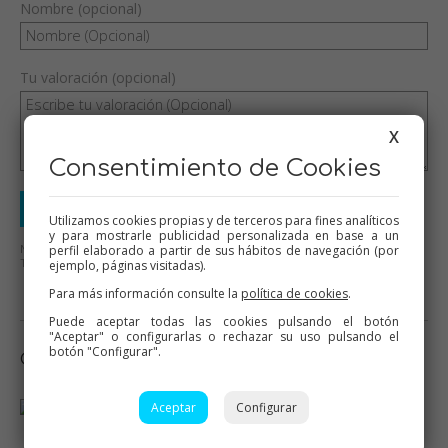
Nombre (opcional)
Tu valoración (opcional)
X
Consentimiento de Cookies
Enviar valoración
Utilizamos cookies propias y de terceros para fines analíticos
y para mostrarle publicidad personalizada en base a un
No se aceptarán mensajes ofensivos o de mal gusto.
perfil elaborado a partir de sus hábitos de navegación (por
Todos los mensajes serán revisados antes de su publicación.
ejemplo, páginas visitadas).
Para más información consulte la
política de cookies
.
Puede aceptar todas las cookies pulsando el botón
"Aceptar" o configurarlas o rechazar su uso pulsando el
botón "Configurar".
Otras recetas que te pueden interesar
Aceptar
Configurar
Tarta helada de trufa y