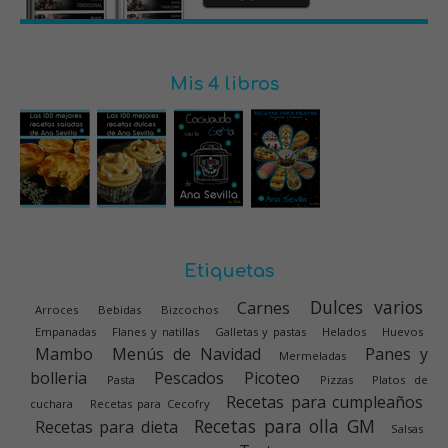
Mis 4 libros
Etiquetas
Dulces varios
Carnes
Arroces
Bebidas
Bizcochos
Empanadas
Flanes y natillas
Galletas y pastas
Helados
Huevos
Mambo
Menús de Navidad
Panes y
Mermeladas
bolleria
Pescados
Picoteo
Pasta
Pizzas
Platos de
Recetas para cumpleaños
cuchara
Recetas para Cecofry
Recetas para olla GM
Recetas para dieta
Salsas