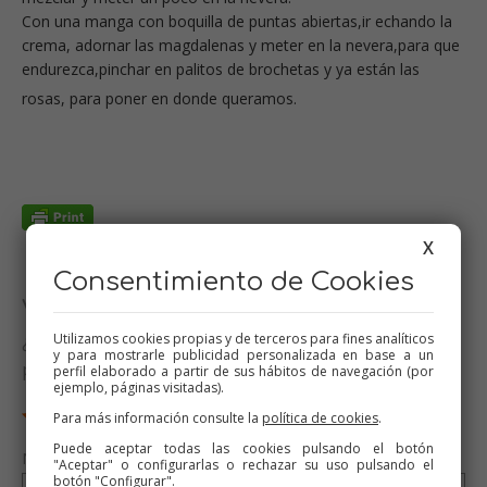
Con una manga con boquilla de puntas abiertas,ir echando la
crema, adornar las magdalenas y meter en la nevera,para que
endurezca,pinchar en palitos de brochetas y ya están las
rosas, para poner en donde queramos.
X
Consentimiento de Cookies
Valora esta receta
Utilizamos cookies propias y de terceros para fines analíticos
¿Te ha gustado esta receta? Valórala y dime qué
y para mostrarle publicidad personalizada en base a un
piensas
perfil elaborado a partir de sus hábitos de navegación (por
ejemplo, páginas visitadas).
Para más información consulte la
política de cookies
.
Puede aceptar todas las cookies pulsando el botón
Nombre (opcional)
"Aceptar" o configurarlas o rechazar su uso pulsando el
botón "Configurar".