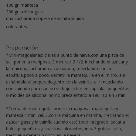
100 gr. manteca
200 gr. azúcar glas
una cucharada sopera de vainilla líquida
colorantes
Preparación
*Mini-magdalenas: claras a punto de nieve,con una pizca de
sal ,poner la mariposa, 3 min. vel. 3 1/2. ir echando el azúcar y
la maicena,cucharada a cucharada, mezclando con la
espátula,poco a poco. derretir la mantequilla en el micro, e ir
echándolo al preparado,junto con la vainilla, e ir mezclando
con cuidado para que no se baje.echar en cápsulas pequeñitas
o moldes de silicona. horno precalentado a 180º 12 a 15 min.
*Crema de mantequilla: poner la mariposa, mantequilla y
manteca,1 min. vel. 3,con la máquina en marcha, ir echando el
azúcar glass y la vainilla.cuando esté todo integrado, sacar a
boles pequeñitos ,echar los colorantes,unas 3 gotitas solo,
mezclar y meter un poco en la nevera.