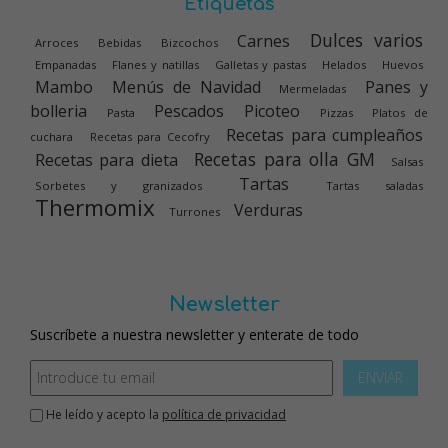
Etiquetas
Dulces varios
Carnes
Arroces
Bebidas
Bizcochos
Empanadas
Flanes y natillas
Galletas y pastas
Helados
Huevos
Mambo
Menús de Navidad
Panes y
Mermeladas
bolleria
Pescados
Picoteo
Pasta
Pizzas
Platos de
Recetas para cumpleaños
cuchara
Recetas para Cecofry
Recetas para olla GM
Recetas para dieta
Salsas
Tartas
Sorbetes y granizados
Tartas saladas
Thermomix
Verduras
Turrones
Newsletter
Suscríbete a nuestra newsletter y enterate de todo
ENVIAR
He leído y acepto la
política de privacidad