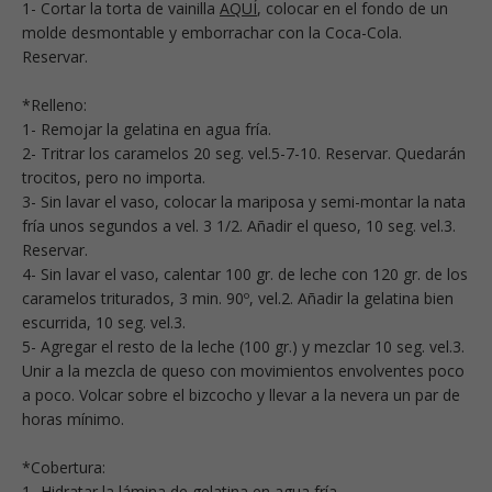
1- Cortar la torta de vainilla
AQUÍ
, colocar en el fondo de un
molde desmontable y emborrachar con la Coca-Cola.
Reservar.
*Relleno:
1- Remojar la gelatina en agua fría.
2- Tritrar los caramelos 20 seg. vel.5-7-10. Reservar. Quedarán
trocitos, pero no importa.
3- Sin lavar el vaso, colocar la mariposa y semi-montar la nata
fría unos segundos a vel. 3 1/2. Añadir el queso, 10 seg. vel.3.
Reservar.
4- Sin lavar el vaso, calentar 100 gr. de leche con 120 gr. de los
caramelos triturados, 3 min. 90º, vel.2. Añadir la gelatina bien
escurrida, 10 seg. vel.3.
5- Agregar el resto de la leche (100 gr.) y mezclar 10 seg. vel.3.
Unir a la mezcla de queso con movimientos envolventes poco
a poco. Volcar sobre el bizcocho y llevar a la nevera un par de
horas mínimo.
*Cobertura:
1- Hidratar la lámina de gelatina en agua fría.