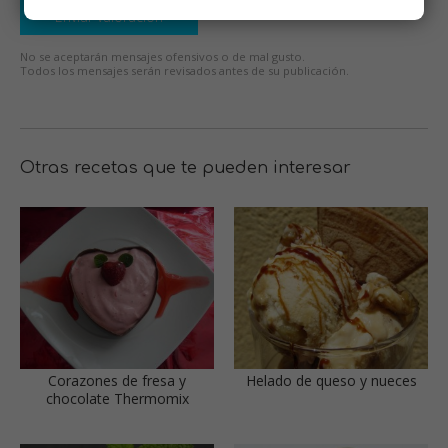
Enviar valoración
No se aceptarán mensajes ofensivos o de mal gusto.
Todos los mensajes serán revisados antes de su publicación.
Otras recetas que te pueden interesar
Corazones de fresa y
Helado de queso y nueces
chocolate Thermomix