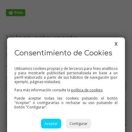
Valora esta receta
X
¿Te ha gustado esta receta? Valórala y dime qué
Consentimiento de Cookies
piensas
Utilizamos cookies propias y de terceros para fines analíticos
y para mostrarle publicidad personalizada en base a un
perfil elaborado a partir de sus hábitos de navegación (por
Nombre (opcional)
ejemplo, páginas visitadas).
Para más información consulte la
política de cookies
.
Tu valoración (opcional)
Puede aceptar todas las cookies pulsando el botón
"Aceptar" o configurarlas o rechazar su uso pulsando el
botón "Configurar".
Aceptar
Configurar