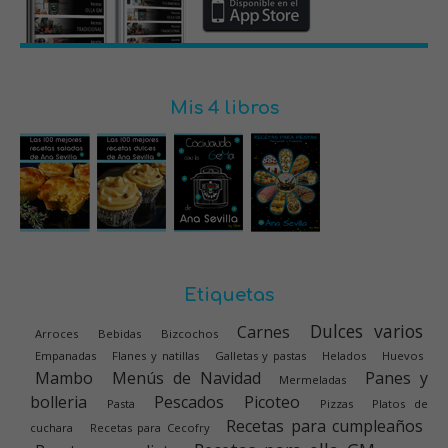
Mis 4 libros
Etiquetas
Dulces varios
Carnes
Arroces
Bebidas
Bizcochos
Empanadas
Flanes y natillas
Galletas y pastas
Helados
Huevos
Mambo
Menús de Navidad
Panes y
Mermeladas
bolleria
Pescados
Picoteo
Pasta
Pizzas
Platos de
Recetas para cumpleaños
cuchara
Recetas para Cecofry