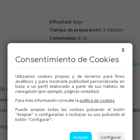
Dificultad:
Baja
Tiempo de preparación:
5 minutos
Comensales:
8-10
Precio:
5-6 €
X
Etiquetas:
Consentimiento de Cookies
Tartas
,
Dulces varios
,
Thermomix
,
Tradicion
Utilizamos cookies propias y de terceros para fines
analíticos y para mostrarle publicidad personalizada en
base a un perfil elaborado a partir de sus hábitos de
30 cm.). Disponer galletas en las paredes del molde. Reservar.
navegación (por ejemplo, páginas visitadas).
condensada, nata y canela.
Para más información consulte la
política de cookies
.
Puede aceptar todas las cookies pulsando el botón
con galletas, haciendo capas de crema y galletas. Terminar con gallet
"Aceptar" o configurarlas o rechazar su uso pulsando el
botón "Configurar".
ra igualarla, desmoldar y espolvorear canela en polvo.
Aceptar
Configurar