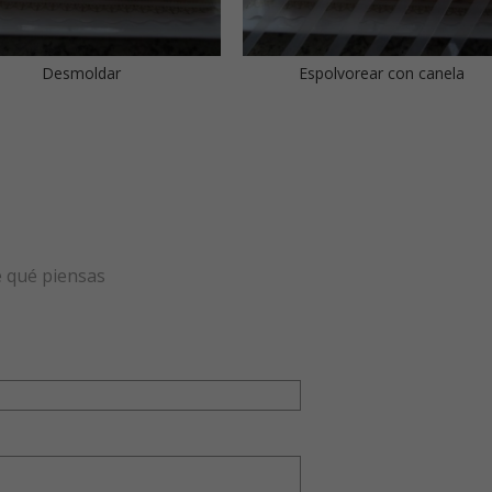
Desmoldar
Espolvorear con canela
e qué piensas