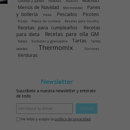
Mambo
Galletas y pastas
Helados
Huevos
Menús de Navidad
Panes
Mermeladas
y bolleria
Pescados
Picoteo
Pasta
Pizzas
Platos de cuchara
Recetas para Cecofry
Recetas para cumpleaños
Recetas
Recetas para olla GM
para dieta
Tartas
Salsas
Sorbetes y granizados
Tartas
Thermomix
saladas
Turrones
Verduras
Newsletter
Suscríbete a nuestra newsletter y enterate
de todo
ENVIAR
He leído y acepto la
política de privacidad