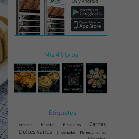
Mis 4 libros
Etiquetas
Carnes
Arroces
Bebidas
Bizcochos
Dulces varios
Empanadas
Flanes y natillas