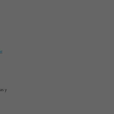
al
as y