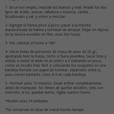
1- En un bol amplio, mezclar los huevos y miel. Añadir los dos
tipos de aceite, azúcar, ralladura o esencia, canela ,
bicarbonato y sal, y volver a mezclar.
2- Agregar la harina poco a poco, pasar a la meseta
espolvoreada de harina y terminar de amasar. Dejar en reposo
en la nevera envuelto en film, unas dos horas.
3- Pre-calentar el horno a 180º.
4- Hacer bolas de porciones de masa de unos 45-50 gr.,
apretando bien la masa, como si fuera plastilina, hacer tiras y
unirlas o meter el dedo en el centro e ir estirando un poco,
como os resulte más fácil. Ir colocando los rosquetes en una
bandeja forrada con papel de hornear, separados entre sí,
pues crecen bastante. Unos 8-9 en cada bandeja.
5- Hornear unos 15 minutos. Dejar enfriar completamente
antes de manipular. No deben de quedar dorados, sólo con
colorcito, si no, quedan duros, Vigilar vuestro horno.
*Rinden unas 24 unidades.
*Se conservan en latas de metal mucho tiempo.