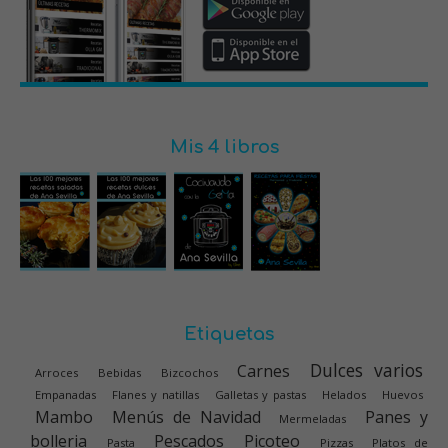
Mis 4 libros
Etiquetas
Dulces varios
Carnes
Arroces
Bebidas
Bizcochos
Empanadas
Flanes y natillas
Galletas y pastas
Helados
Huevos
Mambo
Menús de Navidad
Panes y
Mermeladas
bolleria
Pescados
Picoteo
Pasta
Pizzas
Platos de