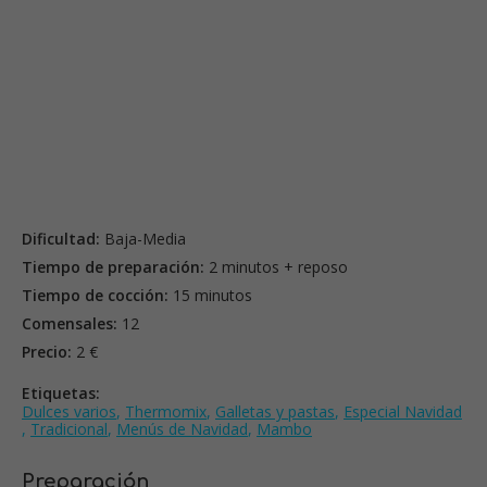
Dificultad:
Baja-Media
Tiempo de preparación:
2 minutos + reposo
Tiempo de cocción:
15 minutos
Comensales:
12
Precio:
2 €
Etiquetas:
Dulces varios
,
Thermomix
,
Galletas y pastas
,
Especial Navidad
,
Tradicional
,
Menús de Navidad
,
Mambo
Preparación