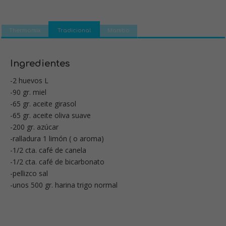
Thermomix
Tradicional
Mambo
Ingredientes
-2 huevos L
-90 gr. miel
-65 gr. aceite girasol
-65 gr. aceite oliva suave
-200 gr. azúcar
-ralladura 1 limón ( o aroma)
-1/2 cta. café de canela
-1/2 cta. café de bicarbonato
-pellizco sal
-unos 500 gr. harina trigo normal