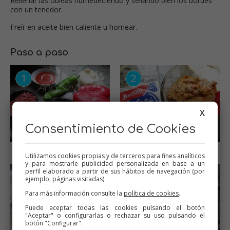
Rellenar las obleas humedeciendo y sellando bien los bordes
con un tenedor.
Freír en aceite bien caliente u hornear.
Paso a paso
X
Consentimiento de Cookies
Ingredientes
Dejar enfriar
Utilizamos cookies propias y de terceros para fines analíticos
y para mostrarle publicidad personalizada en base a un
perfil elaborado a partir de sus hábitos de navegación (por
ejemplo, páginas visitadas).
Para más información consulte la
política de cookies
.
Puede aceptar todas las cookies pulsando el botón
"Aceptar" o configurarlas o rechazar su uso pulsando el
botón "Configurar".