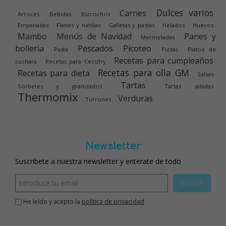
Dulces varios
Carnes
Arroces
Bebidas
Bizcochos
Empanadas
Flanes y natillas
Galletas y pastas
Helados
Huevos
Mambo
Menús de Navidad
Panes y
Mermeladas
bolleria
Pescados
Picoteo
Pasta
Pizzas
Platos de
Recetas para cumpleaños
cuchara
Recetas para Cecofry
Recetas para olla GM
Recetas para dieta
Salsas
Tartas
Sorbetes y granizados
Tartas saladas
Thermomix
Verduras
Turrones
Newsletter
Suscríbete a nuestra newsletter y enterate de todo
ENVIAR
He leído y acepto la
política de privacidad