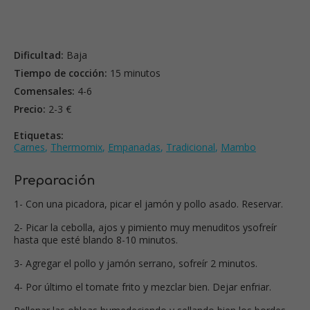
Dificultad:
Baja
Tiempo de cocción:
15 minutos
Comensales:
4-6
Precio:
2-3 €
Etiquetas:
Carnes
,
Thermomix
,
Empanadas
,
Tradicional
,
Mambo
Preparación
1- Con una picadora, picar el jamón y pollo asado. Reservar.
2- Picar la cebolla, ajos y pimiento muy menuditos ysofreír
hasta que esté blando 8-10 minutos.
3- Agregar el pollo y jamón serrano, sofreír 2 minutos.
4- Por último el tomate frito y mezclar bien. Dejar enfriar.