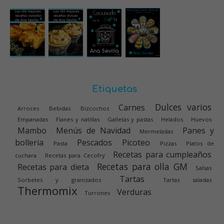
Etiquetas
Dulces varios
Carnes
Arroces
Bebidas
Bizcochos
Empanadas
Flanes y natillas
Galletas y pastas
Helados
Huevos
Mambo
Menús de Navidad
Panes y
Mermeladas
bolleria
Pescados
Picoteo
Pasta
Pizzas
Platos de
Recetas para cumpleaños
cuchara
Recetas para Cecofry
Recetas para olla GM
Recetas para dieta
Salsas
Tartas
Sorbetes y granizados
Tartas saladas
Thermomix
Verduras
Turrones