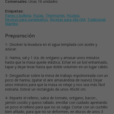
Comensales:
Unas 16 unidades
Etiquetas:
Panes y bolleria
,
Pizzas
,
Thermomix
,
Picoteo
,
Recetas para cumpleaños
,
Recetas para olla GM
,
Tradicional
,
Mambo
Preparación
1- Disolver la levadura en el agua templada con aceite y
azúcar.
2- Harina, sal y 1 cta. de orégano y amasar unos minutos
hasta que la masa quede elástica. Echar en un bol enharinado,
tapar y dejar levar hasta que doble volumen en un lugar cálido.
3- Desgasificar sobre la mesa de trabajo espolvoreada con un
poco de harina, (quitar el aire amasándola de nuevo) Dejar
unos minutos para que la masa se relaje y nos sea más fácil
estirarla. Estirar un rectángulo de unos 45x30 cm.
4- Repartir el relleno, salsa de tomate, orégano, bacon ,
jamón cocido y queso rallado. enrollar con cuidado apretando
un poco el relleno para que no se salga. Cortar con un cuchillo
bien afilado, para que no se deformen, en discos de unos 3