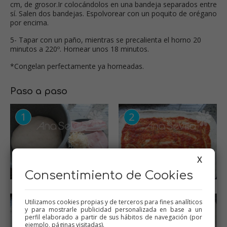
cm, de grosor.Ir colocándolos en una bandeja separados entre
sí. Salen dos bandejas. Espolvorear con un poquito de orégano
por encima.
5- Tapar con un paño, mientras se precalienta el horno 20
minutos a 220º. Hornear unos 18 minutos.
*Congelan perfectamente ya horneadas.
Paso a paso
X
Consentimiento de Cookies
Utilizamos cookies propias y de terceros para fines analíticos
y para mostrarle publicidad personalizada en base a un
perfil elaborado a partir de sus hábitos de navegación (por
ejemplo, páginas visitadas).