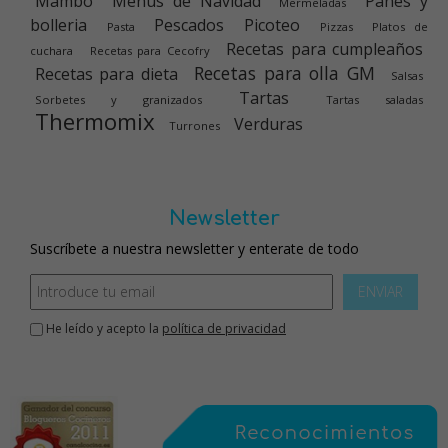
Mambo
Menús de Navidad
Panes y
Mermeladas
bolleria
Pescados
Picoteo
Pasta
Pizzas
Platos de
Recetas para cumpleaños
cuchara
Recetas para Cecofry
Recetas para olla GM
Recetas para dieta
Salsas
Tartas
Sorbetes y granizados
Tartas saladas
Thermomix
Verduras
Turrones
Newsletter
Suscríbete a nuestra newsletter y enterate de todo
ENVIAR
He leído y acepto la
política de privacidad