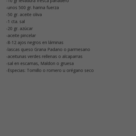
-10 gr levadura fresca panadero
-unos 500 gr. harina fuerza
-50 gr. aceite oliva
-1 cta. sal
-20 gr. azúcar
-aceite pincelar
-8-12 ajos negros en láminas
-lascas queso Grana Padano o parmesano
-aceitunas verdes rellenas o alcaparras
-sal en escamas, Maldon o gruesa
-Especias: Tomillo o romero u orégano seco