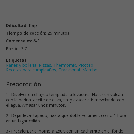
Dificultad:
Baja
Tiempo de cocción:
25 minutos
Comensales:
6-8
Precio:
2 €
Etiquetas:
Panes y bolleria
,
Pizzas
,
Thermomix
,
Picoteo
,
Recetas para cumpleaños
,
Tradicional
,
Mambo
Preparación
1- Disolver en el agua templada la levadura. Hacer un volcán
con la harina, aceite de oliva, sal y azúcar e ir mezclando con
el agua. Amasar unos minutos.
2- Dejar levar tapado, hasta que doble volumen, como 1 hora
en un lugar cálido.
3- Precalentar el horno a 250º, con un cacharrito en el fondo