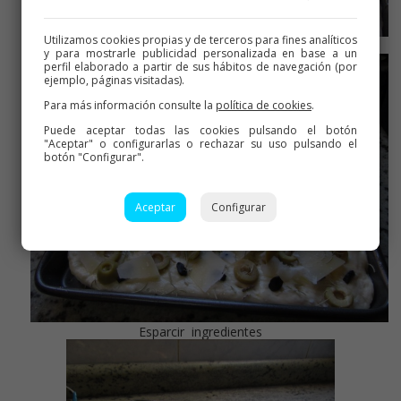
Utilizamos cookies propias y de terceros para fines analíticos
Pincelar con aceite y hacer hendiduras con los dedos
y para mostrarle publicidad personalizada en base a un
perfil elaborado a partir de sus hábitos de navegación (por
ejemplo, páginas visitadas).
Para más información consulte la
política de cookies
.
Puede aceptar todas las cookies pulsando el botón
"Aceptar" o configurarlas o rechazar su uso pulsando el
botón "Configurar".
Aceptar
Configurar
Esparcir ingredientes