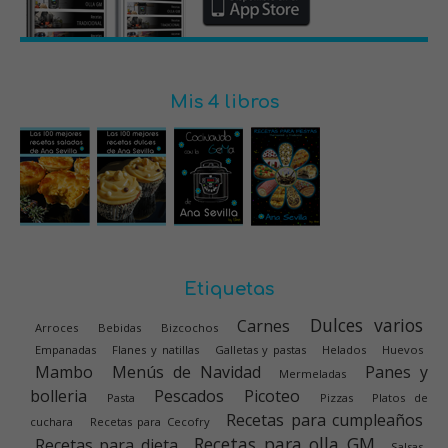
Mis 4 libros
Etiquetas
Dulces varios
Carnes
Arroces
Bebidas
Bizcochos
Empanadas
Flanes y natillas
Galletas y pastas
Helados
Huevos
Mambo
Menús de Navidad
Panes y
Mermeladas
bolleria
Pescados
Picoteo
Pasta
Pizzas
Platos de
Recetas para cumpleaños
cuchara
Recetas para Cecofry
Recetas para olla GM
Recetas para dieta
Salsas