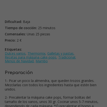
Dificultad:
Baja
Tiempo de cocción:
25 minutos
Comensales:
Unas 25 piezas
Precio:
2 €
Etiquetas:
Dulces varios
,
Thermomix
,
Galletas y pastas
,
Recetas para máquina cake-pops
,
Tradicional
,
Menús de Navidad
,
Mambo
Preparación
1- Picar un poco la almendra, que queden trozos grandes.
Mezclarlas con todos los ingredientes hasta que estén bien
unidos.
2- Precalentar la máquina cake pops, formar bolitas del
tamaño de los vanos, unos 30 gr. Cocinar unos 5-7 minutos,
dependiendo de cada máquina. *Ó precalentar el horno a