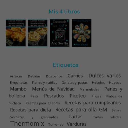
Mis 4 libros
Etiquetas
Dulces varios
Carnes
Arroces
Bebidas
Bizcochos
Empanadas
Flanes y natillas
Galletas y pastas
Helados
Huevos
Mambo
Menús de Navidad
Panes y
Mermeladas
bolleria
Pescados
Picoteo
Pasta
Pizzas
Platos de
Recetas para cumpleaños
cuchara
Recetas para Cecofry
Recetas para olla GM
Recetas para dieta
Salsas
Tartas
Sorbetes y granizados
Tartas saladas
Thermomix
Verduras
Turrones