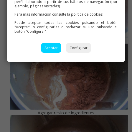
perfil elaborado a partir de sus hábitos de navegación (por
ejemplo, páginas visitadas).
Para más información consulte la
política de cookies
.
Puede aceptar todas las cookies pulsando el botón
"Aceptar" o configurarlas o rechazar su uso pulsando el
botón "Configurar".
Ya fundido y humeante
Aceptar
Configurar
Agregar resto de ingredientes