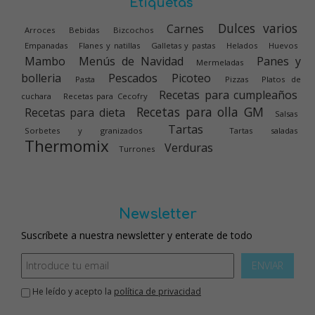
Etiquetas
Dulces varios
Carnes
Arroces
Bebidas
Bizcochos
Empanadas
Flanes y natillas
Galletas y pastas
Helados
Huevos
Mambo
Menús de Navidad
Panes y
Mermeladas
bolleria
Pescados
Picoteo
Pasta
Pizzas
Platos de
Recetas para cumpleaños
cuchara
Recetas para Cecofry
Recetas para olla GM
Recetas para dieta
Salsas
Tartas
Sorbetes y granizados
Tartas saladas
Thermomix
Verduras
Turrones
Newsletter
Suscríbete a nuestra newsletter y enterate de todo
ENVIAR
He leído y acepto la
política de privacidad