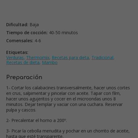
Dificultad:
Baja
Tiempo de cocción:
40-50 minutos
Comensales:
4-6
Etiquetas:
Verduras
,
Thermomix
,
Recetas para dieta
,
Tradicional
,
Recetas de dieta
,
Mambo
Preparación
1- Cortar los calabacines transversalmente, hacer unos cortes
en crus, salpimentar y pincelar con aceite. Tapar con film,
hacer unos agujeritos y cocer en el microondas unos 8
minutos. Dejar templar y vaciar con una cuchara. Reservar
pulpa y cascos.
2- Precalentar el horno a 200º.
3- Picar la cebolla menudita y pochar en un chorrito de aceite,
hasta que esté transparente.