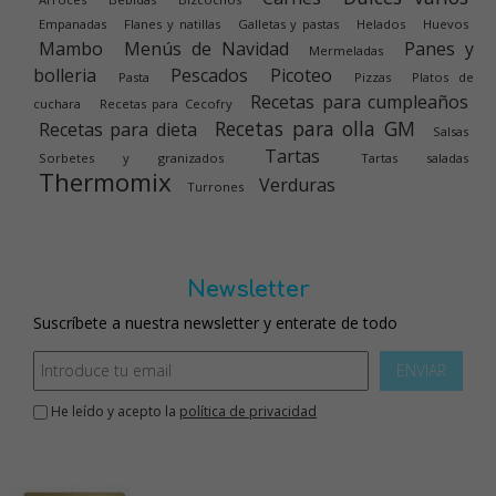
Empanadas
Flanes y natillas
Galletas y pastas
Helados
Huevos
Mambo
Menús de Navidad
Panes y
Mermeladas
bolleria
Pescados
Picoteo
Pasta
Pizzas
Platos de
Recetas para cumpleaños
cuchara
Recetas para Cecofry
Recetas para olla GM
Recetas para dieta
Salsas
Tartas
Sorbetes y granizados
Tartas saladas
Thermomix
Verduras
Turrones
Newsletter
Suscríbete a nuestra newsletter y enterate de todo
ENVIAR
He leído y acepto la
política de privacidad