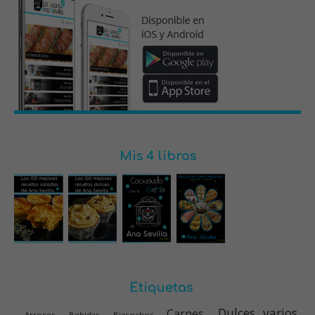
Mis 4 libros
Etiquetas
Dulces varios
Carnes
Arroces
Bebidas
Bizcochos