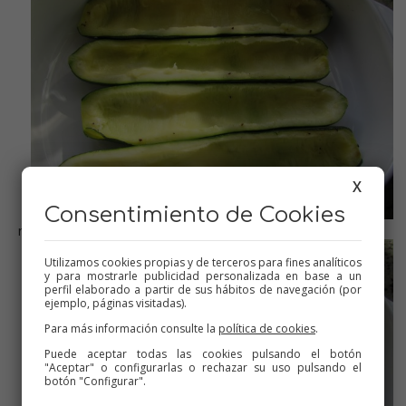
X
Consentimiento de Cookies
rellenamos
Utilizamos cookies propias y de terceros para fines analíticos
y para mostrarle publicidad personalizada en base a un
perfil elaborado a partir de sus hábitos de navegación (por
ejemplo, páginas visitadas).
Para más información consulte la
política de cookies
.
Puede aceptar todas las cookies pulsando el botón
"Aceptar" o configurarlas o rechazar su uso pulsando el
botón "Configurar".