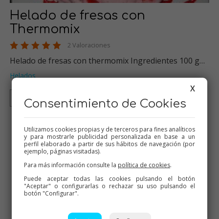
Helado de fresas con
Thermomix
2 Valoraciones
Helado de fresas con thermomix Ingredientes 100 g…
Helados
X
Thermomix
Consentimiento de Cookies
Utilizamos cookies propias y de terceros para fines analíticos
8
9
10
11
12
y para mostrarle publicidad personalizada en base a un
perfil elaborado a partir de sus hábitos de navegación (por
ejemplo, páginas visitadas).
Descarga la App
Para más información consulte la
política de cookies
.
Puede aceptar todas las cookies pulsando el botón
"Aceptar" o configurarlas o rechazar su uso pulsando el
botón "Configurar".