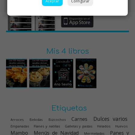
Aceptar
Configurar
Mis 4 libros
Etiquetas
Dulces varios
Carnes
Arroces
Bebidas
Bizcochos
Empanadas
Flanes y natillas
Galletas y pastas
Helados
Huevos
Mambo
Menús de Navidad
Panes y
Mermeladas