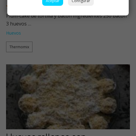
Aceptar
Configurar
1 Valoraciones
Plum-cake de tortilla y bacon Ingredientes 250 bacon
3 huevos …
Huevos
Thermomix