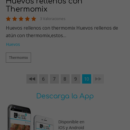
Huevos rellenos con
Thermomix
3 Valoraciones
Huevos rellenos con thermomix Huevos rellenos de
atún con thermomix,estos…
Huevos
Thermomix
6
7
8
9
10
Descarga la App