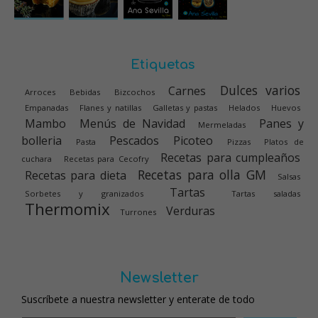
Etiquetas
Dulces varios
Carnes
Arroces
Bebidas
Bizcochos
Empanadas
Flanes y natillas
Galletas y pastas
Helados
Huevos
Mambo
Menús de Navidad
Panes y
Mermeladas
bolleria
Pescados
Picoteo
Pasta
Pizzas
Platos de
Recetas para cumpleaños
cuchara
Recetas para Cecofry
Recetas para olla GM
Recetas para dieta
Salsas
Tartas
Sorbetes y granizados
Tartas saladas
Thermomix
Verduras
Turrones
Newsletter
Suscríbete a nuestra newsletter y enterate de todo