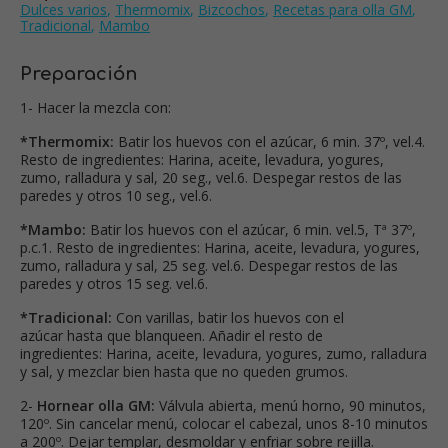
Dulces varios
,
Thermomix
,
Bizcochos
,
Recetas para olla GM
,
Tradicional
,
Mambo
Preparación
1- Hacer la mezcla con:
*Thermomix:
Batir los huevos con el azúcar, 6 min. 37º, vel.4.
Resto de ingredientes: Harina, aceite, levadura, yogures,
zumo, ralladura y sal, 20 seg., vel.6. Despegar restos de las
paredes y otros 10 seg., vel.6.
*Mambo:
Batir los huevos con el azúcar, 6 min. vel.5, Tª 37º,
p.c.1. Resto de ingredientes: Harina, aceite, levadura, yogures,
zumo, ralladura y sal, 25 seg. vel.6. Despegar restos de las
paredes y otros 15 seg. vel.6.
*Tradicional:
Con varillas, batir los huevos con el
azúcar hasta que blanqueen. Añadir el resto de
ingredientes: Harina, aceite, levadura, yogures, zumo, ralladura
y sal, y mezclar bien hasta que no queden grumos.
2-
Hornear olla GM:
Válvula abierta, menú horno, 90 minutos,
120º. Sin cancelar menú, colocar el cabezal, unos 8-10 minutos
a 200º. Dejar templar, desmoldar y enfriar sobre rejilla.