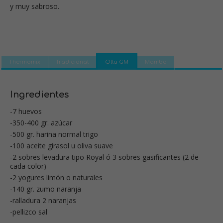
y muy sabroso.
Thermomix
Tradicional
Olla GM
Mambo
Ingredientes
-7 huevos
-350-400 gr. azúcar
-500 gr. harina normal trigo
-100 aceite girasol u oliva suave
-2 sobres levadura tipo Royal ó 3 sobres gasificantes (2 de
cada color)
-2 yogures limón o naturales
-140 gr. zumo naranja
-ralladura 2 naranjas
-pellizco sal