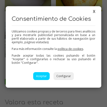
X
Hornear en olla GM
Horneada
Consentimiento de Cookies
Utilizamos cookies propias y de terceros para fines analíticos
y para mostrarle publicidad personalizada en base a un
perfil elaborado a partir de sus hábitos de navegación (por
ejemplo, páginas visitadas).
Para más información consulte la
política de cookies
.
Puede aceptar todas las cookies pulsando el botón
"Aceptar" o configurarlas o rechazar su uso pulsando el
Torta de llanda de naranja
botón "Configurar".
olla GM
Aceptar
Configurar
Valora esta receta