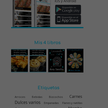
Mis 4 libros
Etiquetas
Carnes
Arroces
Bebidas
Bizcochos
Dulces varios
Empanadas
Flanes y natillas