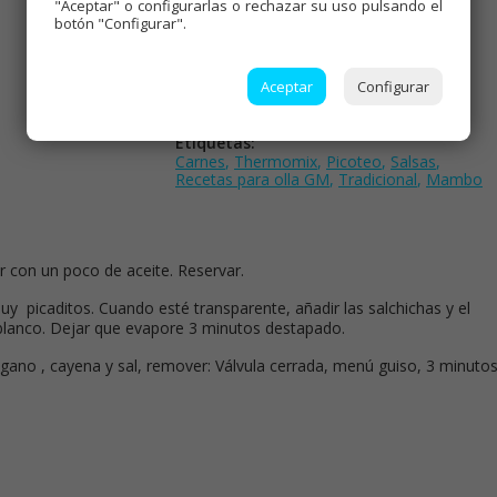
"Aceptar" o configurarlas o rechazar su uso pulsando el
Dificultad:
Baja
botón "Configurar".
Tiempo de cocción:
20 minutos
Comensales:
3-4
Aceptar
Configurar
Precio:
3€
Etiquetas:
Carnes
,
Thermomix
,
Picoteo
,
Salsas
,
Recetas para olla GM
,
Tradicional
,
Mambo
r con un poco de aceite. Reservar.
muy picaditos. Cuando esté transparente, añadir las salchichas y el
 blanco. Dejar que evapore 3 minutos destapado.
régano , cayena y sal, remover: Válvula cerrada, menú guiso, 3 minutos