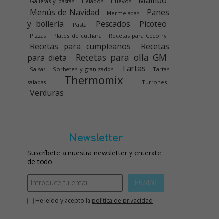
Mambo
Galletas y pastas
Helados
Huevos
Menús de Navidad
Panes
Mermeladas
y bolleria
Pescados
Picoteo
Pasta
Pizzas
Platos de cuchara
Recetas para Cecofry
Recetas para cumpleaños
Recetas
Recetas para olla GM
para dieta
Tartas
Salsas
Sorbetes y granizados
Tartas
Thermomix
saladas
Turrones
Verduras
Newsletter
Suscríbete a nuestra newsletter y enterate
de todo
ENVIAR
He leído y acepto la
política de privacidad