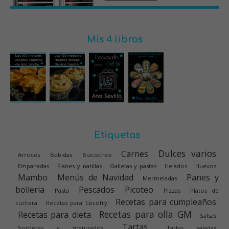
Mis 4 libros
Etiquetas
Dulces varios
Carnes
Arroces
Bebidas
Bizcochos
Empanadas
Flanes y natillas
Galletas y pastas
Helados
Huevos
Mambo
Menús de Navidad
Panes y
Mermeladas
bolleria
Pescados
Picoteo
Pasta
Pizzas
Platos de
Recetas para cumpleaños
cuchara
Recetas para Cecofry
Recetas para olla GM
Recetas para dieta
Salsas
Tartas
Sorbetes y granizados
Tartas saladas