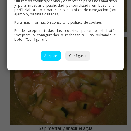
Utilizamos cookies propias y de terceros para fines analíticos
y para mostrarle publicidad personalizada en base a un
perfil elaborado a partir de sus hábitos de navegación (por
ejemplo, páginas visitadas).
Para más información consulte la
política de cookies
.
Puede aceptar todas las cookies pulsando el botón
Sofreír un poco
"Aceptar" o configurarlas o rechazar su uso pulsando el
botón "Configurar".
Aceptar
Configurar
Salpimentar y añadir el agua