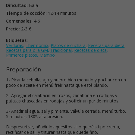
Dificultad:
Baja
Tiempo de cocción:
12-14 minutos
Comensales:
4-6
Precio:
2-3 €
Etiquetas:
Verduras
,
Thermomix
,
Platos de cuchara
,
Recetas para dieta
,
Recetas para olla GM
,
Tradicional
,
Recetas de dieta
,
Primeros platos
,
Mambo
Preparación
1- Picar la cebolla, ajo y puerro bien menudo y pochar con un
poco de aceite en menú freír hasta que esté blando.
2- Agregar el calabacín en trozos, zanahoria en rodajas y
patatas chascadas en rodajas y sofreír un par de minutos.
3- Añadir el agua, sal y pimienta, válvula cerrada, menú turbo,
5 minutos, 130º, alta presión.
Despresurizar, añadir los quesitos si lo queréis tipo crema,
rectificar de sal y triturar hasta que quede fino.