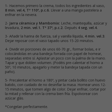
1- Hacemos primero la crema, todos los ingredientes al vaso,
8 min. vel.4, Tª 110º, p.c.6.
Llevar a una manga pastelera a
enfriar en la nevera.
2-
Jarra céramica y Mambomix:
Leche, mantequilla, azúcar y
levadura,
2 min. vel.1. Tª 37º, p.c.2.
Depués
4 seg. vel.4.
3- Añadir la harina de fuerza, sal y vainilla líquida,
4 min. vel.3
.
Dejar reposar con el vaso tapado unos 15-20 minutos.
4- Dividir en porciones de unos 60-70 gr., formar bolas, e ir
colocándolas en una bandeja forrada con papel de hornear,
separadas entre sí. Aplastar un poco con la palma de la mano.
Tapar y que doblen volumen. (Podéis pre-calentar el horno a
50º, 10 minutos, apagarlo y meter la bandeja tapada con un
paño).
5- Precalentar el horno a 180º, y pintar cada bollito con huevo
batido, con cuidado de no desinflar la masa. Hornear unos 12-
15 minutos, que tomen algo de color. Dejar enfriar, cortar por
la mitad y rellenar con la crema bien fría. Espolvorear con
azúcar glás.
*Congelan perfectamente.