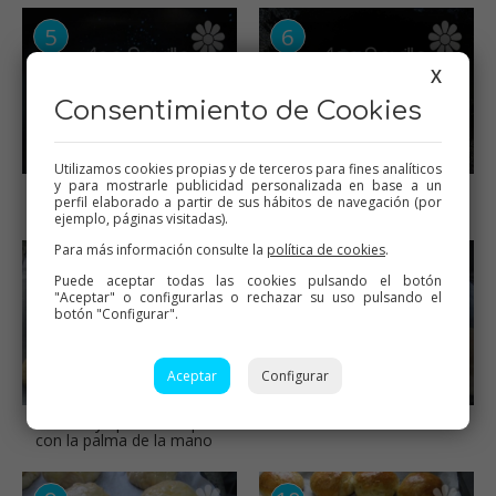
X
Consentimiento de Cookies
Utilizamos cookies propias y de terceros para fines analíticos
y para mostrarle publicidad personalizada en base a un
Hacer la masa bollos
Masa carmelitas en
perfil elaborado a partir de sus hábitos de navegación (por
mambo
ejemplo, páginas visitadas).
Para más información consulte la
política de cookies
.
Puede aceptar todas las cookies pulsando el botón
"Aceptar" o configurarlas o rechazar su uso pulsando el
botón "Configurar".
Aceptar
Configurar
Bolear y aplastar un poco
Levar
con la palma de la mano