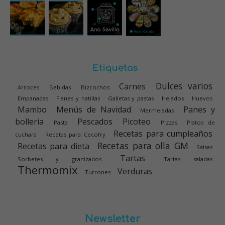
Etiquetas
Dulces varios
Carnes
Arroces
Bebidas
Bizcochos
Empanadas
Flanes y natillas
Galletas y pastas
Helados
Huevos
Mambo
Menús de Navidad
Panes y
Mermeladas
bolleria
Pescados
Picoteo
Pasta
Pizzas
Platos de
Recetas para cumpleaños
cuchara
Recetas para Cecofry
Recetas para olla GM
Recetas para dieta
Salsas
Tartas
Sorbetes y granizados
Tartas saladas
Thermomix
Verduras
Turrones
Newsletter