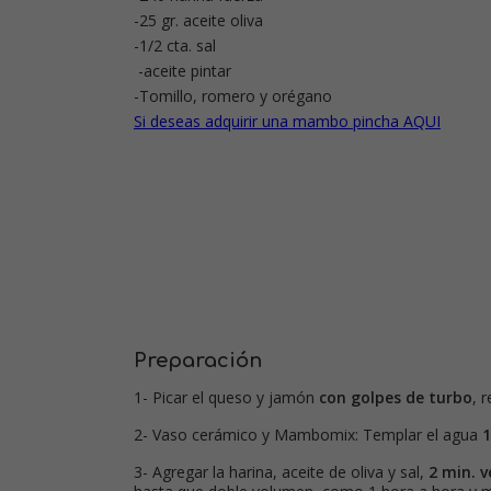
-25 gr. aceite oliva
-1/2 cta. sal
-aceite pintar
-Tomillo, romero y orégano
Si deseas adquirir una mambo pincha AQUI
Preparación
1- Picar el queso y jamón
con golpes de turbo
, 
2- Vaso cerámico y Mambomix: Templar el agua
1
3- Agregar la harina, aceite de oliva y sal,
2 min. ve