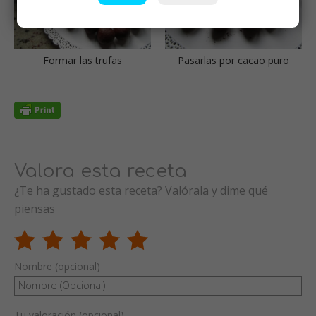
Formar las trufas
Pasarlas por cacao puro
Valora esta receta
¿Te ha gustado esta receta? Valórala y dime qué
piensas
Nombre (opcional)
Tu valoración (opcional)