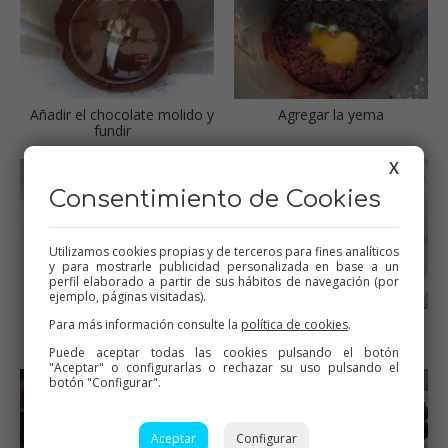
Añadir el chocolate molido y
Agregar la yema
fundir
X
Consentimiento de Cookies
Utilizamos cookies propias y de terceros para fines analíticos
y para mostrarle publicidad personalizada en base a un
perfil elaborado a partir de sus hábitos de navegación (por
ejemplo, páginas visitadas).
Masa de trufas
Llevar a la nevera 24 horas
Para más información consulte la
política de cookies
.
en un bol tapado con film
Puede aceptar todas las cookies pulsando el botón
"Aceptar" o configurarlas o rechazar su uso pulsando el
botón "Configurar".
Aceptar
Configurar