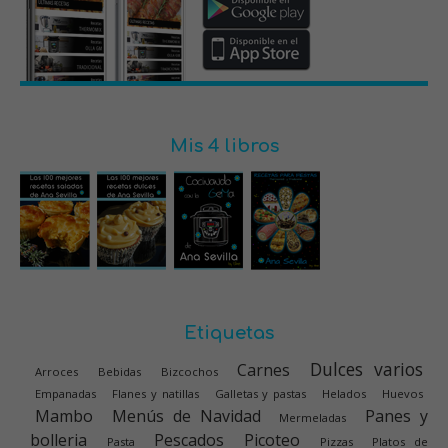
Mis 4 libros
Etiquetas
Dulces varios
Carnes
Arroces
Bebidas
Bizcochos
Empanadas
Flanes y natillas
Galletas y pastas
Helados
Huevos
Mambo
Menús de Navidad
Panes y
Mermeladas
bolleria
Pescados
Picoteo
Pasta
Pizzas
Platos de