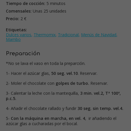
Tiempo de cocción:
5 minutos
Comensales:
Unas 25 unidades
Precio:
2 €
Etiquetas:
Dulces varios
,
Thermomix
,
Tradicional
,
Menús de Navidad
,
Mambo
Preparación
*No se lava el vaso en toda la preparción.
1- Hacer el azúcar glas,
50 seg. vel.10
. Reservar.
2- Moler el chocolate con
golpes de turbo.
Reservar.
3- Calentar la leche con la mantequilla,
3 min. vel.2, Tª 100º,
p.c.5.
4- Añadir el chocolate rallado y fundir
30 seg. sin temp. vel.4.
5-
Con la máquina en marcha, en vel. 4
, ir añadiendo el
azúcar glas a cucharadas por el bocal.