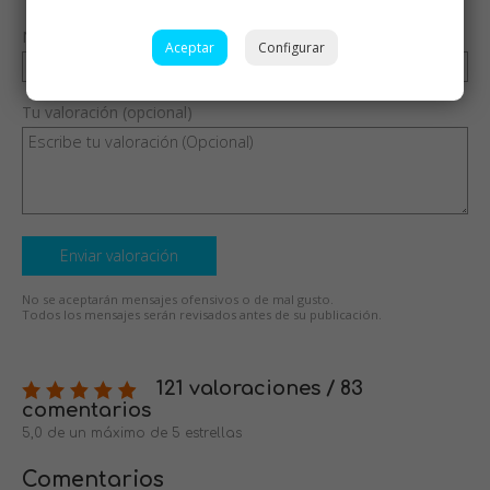
Nombre (opcional)
Aceptar
Configurar
Tu valoración (opcional)
Enviar valoración
No se aceptarán mensajes ofensivos o de mal gusto.
Todos los mensajes serán revisados antes de su publicación.
121 valoraciones / 83
comentarios
5,0 de un máximo de 5 estrellas
Comentarios