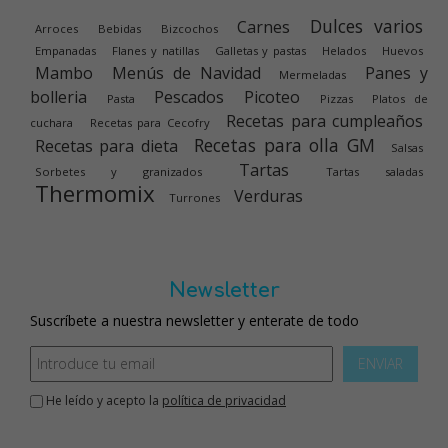
Dulces varios
Carnes
Arroces
Bebidas
Bizcochos
Empanadas
Flanes y natillas
Galletas y pastas
Helados
Huevos
Mambo
Menús de Navidad
Panes y
Mermeladas
bolleria
Pescados
Picoteo
Pasta
Pizzas
Platos de
Recetas para cumpleaños
cuchara
Recetas para Cecofry
Recetas para olla GM
Recetas para dieta
Salsas
Tartas
Sorbetes y granizados
Tartas saladas
Thermomix
Verduras
Turrones
Newsletter
Suscríbete a nuestra newsletter y enterate de todo
ENVIAR
He leído y acepto la
política de privacidad