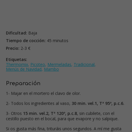
Dificultad:
Baja
Tiempo de cocción:
45 minutos
Precio:
2-3 €
Etiquetas:
Thermomix
,
Picoteo
,
Mermeladas
,
Tradicional
,
Menús de Navidad
,
Mambo
Preparación
1- Majar en el mortero el clavo de olor.
2- Todos los ingredientes al vaso,
30 min. vel.1, Tª 95º, p.c.6.
3- Otros
15 min. vel.2, Tª 120º, p.c.8
, sin cubilete, con el
cestillo puesto en el bocal, para que evapore y no salpique.
Si os gusta más fina, trituráis unos segundos. A mí me gusta