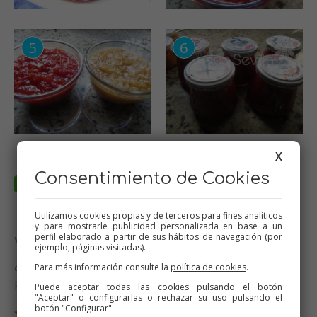
X
Consentimiento de Cookies
Utilizamos cookies propias y de terceros para fines analíticos
y para mostrarle publicidad personalizada en base a un
perfil elaborado a partir de sus hábitos de navegación (por
Valora esta receta
ejemplo, páginas visitadas).
¿Te ha gustado esta receta? Valórala y dime qué
Para más información consulte la
política de cookies
.
piensas
Puede aceptar todas las cookies pulsando el botón
"Aceptar" o configurarlas o rechazar su uso pulsando el
botón "Configurar".