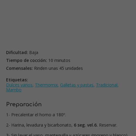
Dificultad:
Baja
Tiempo de cocción:
10 minutos
Comensales:
Rinden unas 45 unidades
Etiquetas:
Dulces varios
,
Thermomix
,
Galletas y pastas
,
Tradicional
,
Mambo
Preparación
1- Precalentar el horno a 180º.
2- Harina, levadura y bicarbonato,
6 seg. vel.6.
Reservar.
3- Sin lavar el vaso, mantequilla y azúcares (moreno y blanco),