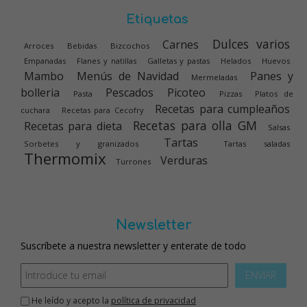
Etiquetas
Dulces varios
Carnes
Arroces
Bebidas
Bizcochos
Empanadas
Flanes y natillas
Galletas y pastas
Helados
Huevos
Mambo
Menús de Navidad
Panes y
Mermeladas
bolleria
Pescados
Picoteo
Pasta
Pizzas
Platos de
Recetas para cumpleaños
cuchara
Recetas para Cecofry
Recetas para olla GM
Recetas para dieta
Salsas
Tartas
Sorbetes y granizados
Tartas saladas
Thermomix
Verduras
Turrones
Newsletter
Suscríbete a nuestra newsletter y enterate de todo
ENVIAR
He leído y acepto la
política de privacidad