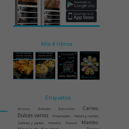
Mis 4 libros
Etiquetas
Carnes
Arroces
Bebidas
Bizcochos
Dulces varios
Empanadas
Flanes y natillas
Mambo
Galletas y pastas
Helados
Huevos