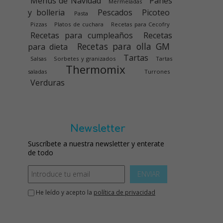
Menús de Navidad
Panes
Mermeladas
y bolleria
Pescados
Picoteo
Pasta
Pizzas
Platos de cuchara
Recetas para Cecofry
Recetas para cumpleaños
Recetas
Recetas para olla GM
para dieta
Tartas
Salsas
Sorbetes y granizados
Tartas
Thermomix
saladas
Turrones
Verduras
Newsletter
Suscríbete a nuestra newsletter y enterate
de todo
ENVIAR
He leído y acepto la
política de privacidad