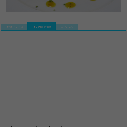
Thermomix
Tradicional
Olla GM