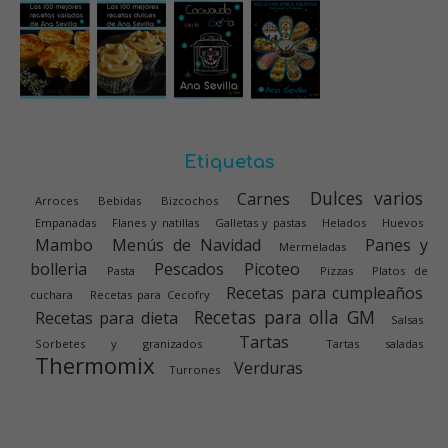
Etiquetas
Dulces varios
Carnes
Arroces
Bebidas
Bizcochos
Empanadas
Flanes y natillas
Galletas y pastas
Helados
Huevos
Mambo
Menús de Navidad
Panes y
Mermeladas
bolleria
Pescados
Picoteo
Pasta
Pizzas
Platos de
Recetas para cumpleaños
cuchara
Recetas para Cecofry
Recetas para olla GM
Recetas para dieta
Salsas
Tartas
Sorbetes y granizados
Tartas saladas
Thermomix
Verduras
Turrones